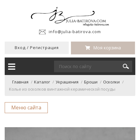
info@julia-batirova.com
Вход
/
Регистрация
Моя корзина
Главная
/
Каталог
/
Украшения
/
Броши
/
Осколки
/
Колье из осколков винтажной керамической посуды
Меню сайта